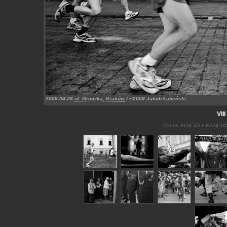
2009-04-26
ul. Grodzka, Kraków
/ ©2009 Jakub Łabeński
VII
Canon EOS 5D + EF24-105m