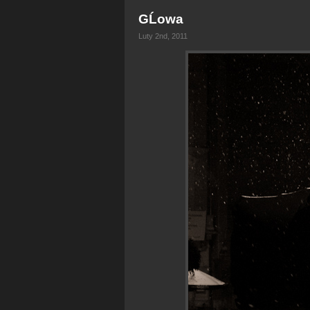
GĹowa
Luty 2nd, 2011