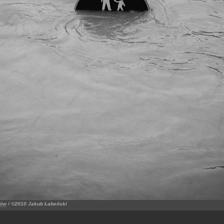
ków
/ ©2010 Jakub Łabeński