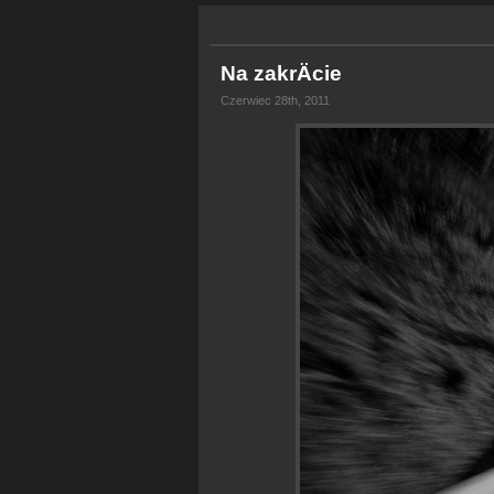
Na zakrÄcie
Czerwiec 28th, 2011