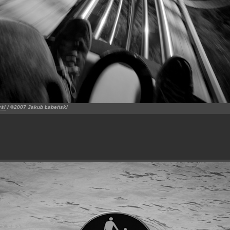
yśl
/ ©2007 Jakub Łabeński