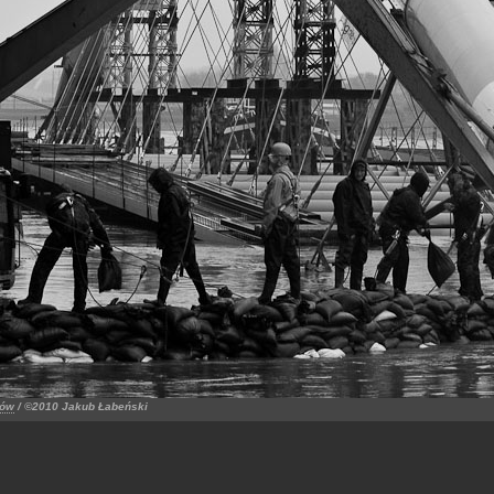
ków
/ ©2010 Jakub Łabeński