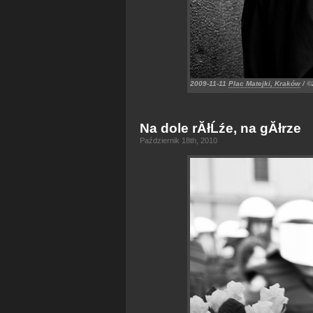
2009-11-11
Plac Matejki, Kraków
/ ©
Na dole rĂłĹźe, na gĂłrze
Październik 18th, 2010