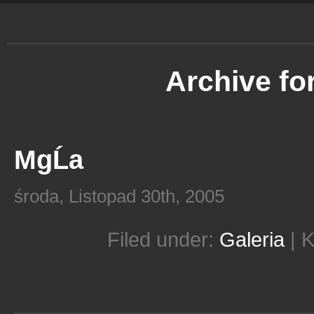
Archive fo
MgĹa
środa, Listopad 30th, 2005
Filed under:
Galeria
|
K