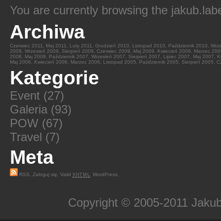
You are currently browsing the
jakub.lab
Archiwa
Czerwiec 2011
,
Maj 2011
,
Luty 2011
,
Grudzień 2010
,
Listopad 2010
,
Październik 2010
,
Wrz
2009
,
Wrzesień 2009
,
Sierpień 2009
,
Czerwiec 2009
,
Maj 2009
,
Kwiecień 2009
,
Marzec 200
2008
,
Maj 2008
,
Październik 2007
,
Wrzesień 2007
,
Sierpień 2007
,
Lipiec 2007
,
Maj 2007
,
K
Maj 2006
,
Kwiecień 2006
,
Marzec 2006
,
Listopad 2005
,
Październik 2005
,
Sierpień 2005
,
C
Kategorie
Event
(27)
Galeria
(93)
POW
(67)
Travel
(7)
Meta
RSS
,
Zaloguj się
,
Valid
,
WordPress
,
XHTML
Copyright © 2005-2011 Jakub 